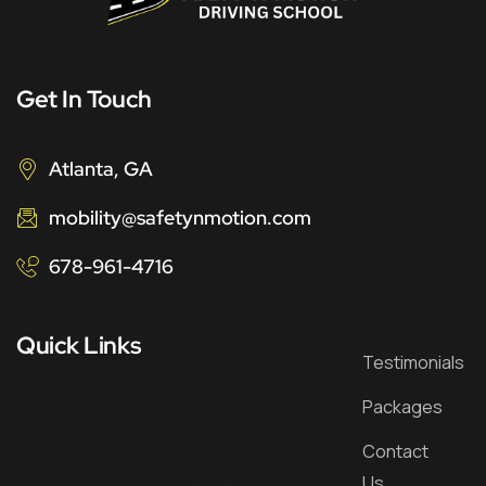
Get In Touch
Atlanta, GA
mobility@safetynmotion.com
678-961-4716
Quick Links
Testimonials
Packages
Contact
Us